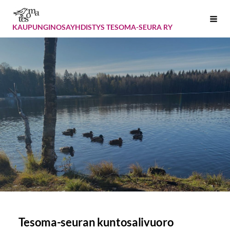
Siirry
Vali
sivun
KAUPUNGINOSAYHDISTYS TESOMA-SEURA RY
sisältöön
Tesoma-seuran kuntosalivuoro