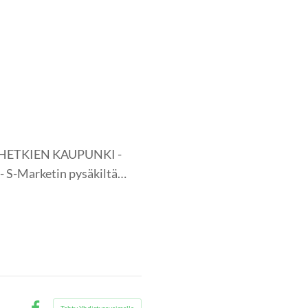
N HETKIEN KAUPUNKI -
 - S-Marketin pysäkiltä…
Tehty Yhdistysavaimella