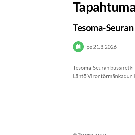
Tapahtuma
Tesoma-Seuran 
pe 21.8.2026
Tesoma-Seuran bussiret
Lähtö Virontörmänkadun K-M
©
Tesoma-seura