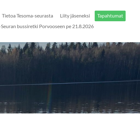
Tietoa Tesoma-seurasta
Liity jäseneksi
Tapahtumat
Seuran bussiretki Porvooseen pe 21.8.2026